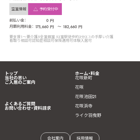
空室情報
予約受付中
前払い金：
0
円
月額利用料金：
175,660
〜
182,660
円
円
要支援1〜要介護5
全室個室 52室
駅徒歩約2分
3：1の手厚い介護
看取り相談可
認知症相談可
保険適用可
体験入居可
トップ
ホーム・料金
当社の思い
花咲新町
ご入居のご案内
花咲
花咲池田21
よくあるご質問
花咲浜寺
お問い合わせ・資料請求
ライク羽曳野
会社案内
採用情報