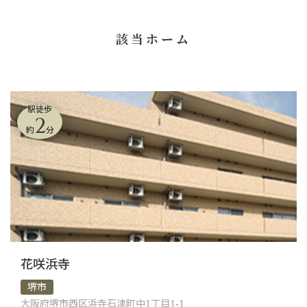
該当ホーム
駅徒歩
2
約
分
花咲浜寺
堺市
大阪府堺市西区浜寺石津町中1丁目1-1