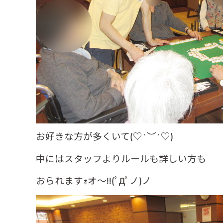
お好きな方が多くいて(♡˙︶˙♡)
中にはスタッフよりルールも詳しい方も
おられますｫオ～!!(ﾟДﾟノ)ノ