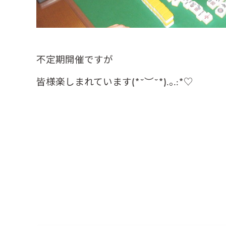
不定期開催ですが
皆様楽しまれています(*˘︶˘*).｡.:*♡