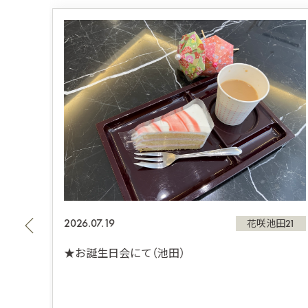
2026.07.19
田21
花咲池田21
★お誕生日会にて（池田）