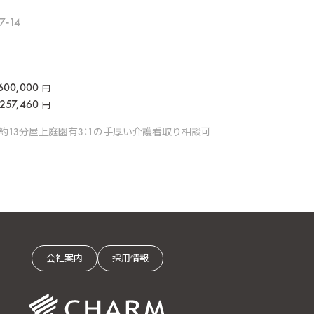
-14
600,000
円
257,460
円
約13分
屋上庭園有
3：1の手厚い介護
看取り相談可
会社案内
採用情報