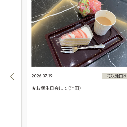
2026.07.19
田21
花咲池田21
★お誕生日会にて（池田）