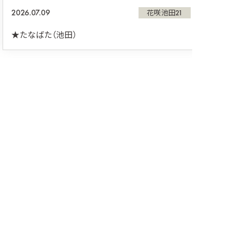
2026.07.09
花咲池田21
★たなばた（池田）