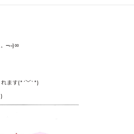
╺⑅)ㆀ
す(*´﹀`*)
ます(ﾉ≧ڡ≦)