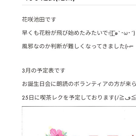
花咲池田です
早くも花粉が飛び始めたみたいで=͟͟͞͞( ๑`･ω･´)
風邪なのか判断が難しくなってきました(⑅╸▵
3月の予定表です
お誕生日会に朗読のボランティアの方が来られま
25日に喫茶レクを予定しており