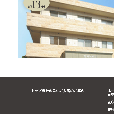
13
約
分
トップ
当社の思い
ご入居のご案内
ホ
花
花
花咲