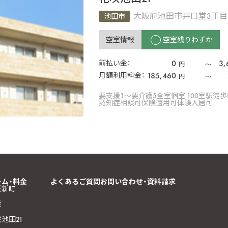
大阪府池田市井口堂3丁目7
池田市
空室情報
空室残りわずか
0
3,
前払い金：
円
〜
185,460
月額利用料金：
円
〜
要支援1〜要介護5
全室個室 100室
駅徒歩
認知症相談可
保険適用可
体験入居可
ーム・料金
よくあるご質問
お問い合わせ・資料請求
咲新町
咲
池田21