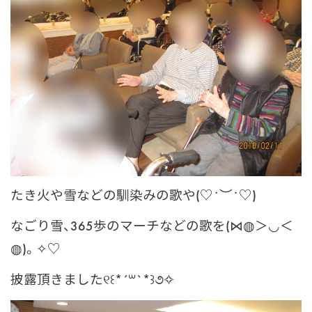
たき火や雪などの馴染みの歌や(♡˙︶˙♡)
なごり雪、365歩のマーチなどの歌を(⋈◍＞◡＜
◍)。✧♡
披露頂きました୧꒰*´꒳`*꒱૭✧