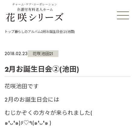
チャーム・ケア・コーポレーション
トップ
暮らしのアルバム
2月お誕生日会②(池田)
2018.02.23
花咲池田21
2月お誕生日会②(池田)
花咲池田です
2月のお誕生日会には
むじかぞくの方々が来られました(
๑❛ᴗ❛๑)۶♡٩(๑❛ᴗ❛๑ )