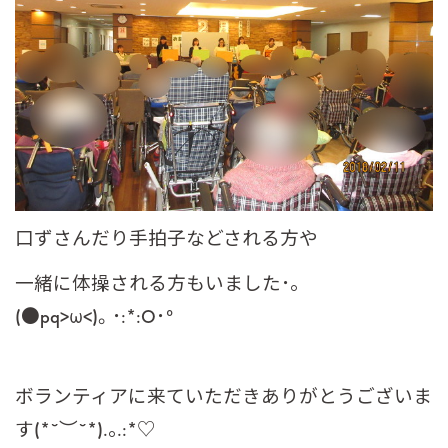
口ずさんだり手拍子などされる方や
一緒に体操される方もいました･｡
(●pq>ω<)。･:*:O･°
ボランティアに来ていただきありがとうございま
す(*˘︶˘*).｡.:*♡