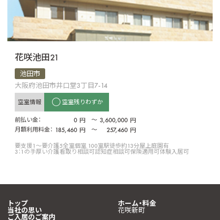
花咲池田21
池田市
大阪府池田市井口堂3丁目7-14
空室情報
空室残りわずか
前払い金：
0
〜
3,600,000
円
円
月額利用料金：
185,460
〜
257,460
円
円
要支援1〜要介護5
全室個室 100室
駅徒歩約13分
屋上庭園有
3：1の手厚い介護
看取り相談可
認知症相談可
保険適用可
体験入居可
トップ
ホーム・料金
当社の思い
花咲新町
ご入居のご案内