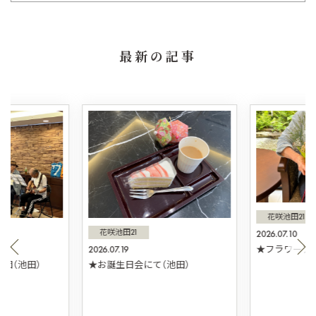
最新の記事
花咲池田21
花咲池田21
2026.07.10
2026.07.19
★フラワーアレ
団（池田）
★お誕生日会にて（池田）