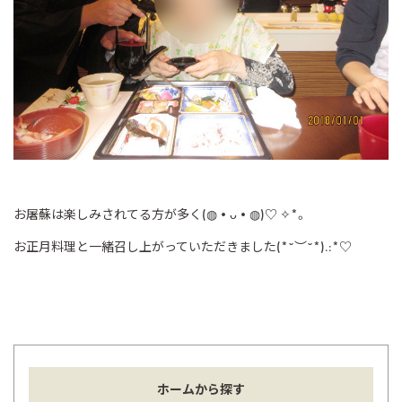
お屠蘇は楽しみされてる方が多く(◍•ᴗ•◍)♡ ✧*。
お正月料理と一緒召し上がっていただきました(*˘︶˘*).:*♡
ホームから探す