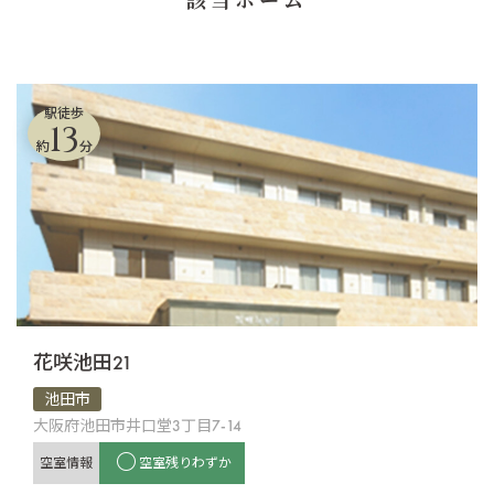
駅徒歩
13
約
分
花咲池田21
池田市
大阪府池田市井口堂3丁目7-14
空室情報
空室残りわずか