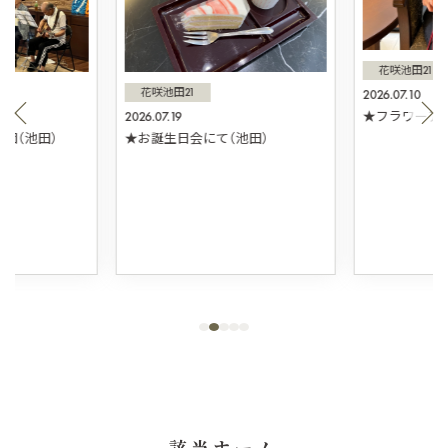
花咲池田21
花咲池田21
2026.07.10
2026.07.19
★フラワーアレ
団（池田）
★お誕生日会にて（池田）
該当ホーム