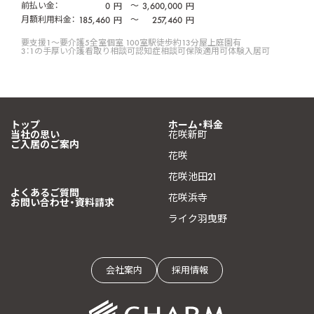
前払い金：
0
〜
3,600,000
円
円
月額利用料金：
185,460
〜
257,460
円
円
要支援1〜要介護5
全室個室 100室
駅徒歩約13分
屋上庭園有
3：1の手厚い介護
看取り相談可
認知症相談可
保険適用可
体験入居可
トップ
ホーム・料金
当社の思い
花咲新町
ご入居のご案内
花咲
花咲池田21
よくあるご質問
花咲浜寺
お問い合わせ・資料請求
ライク羽曳野
会社案内
採用情報