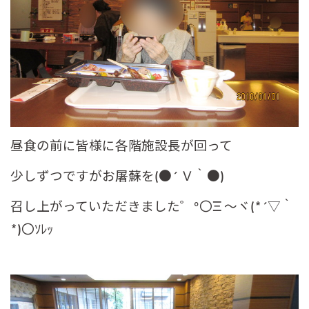
昼食の前に皆様に各階施設長が回って
少しずつですがお屠蘇を(●´ Ｖ｀●)
召し上がっていただきました゜◦〇Ξ ～ヾ(*´▽｀
*)〇ｿﾚｯ