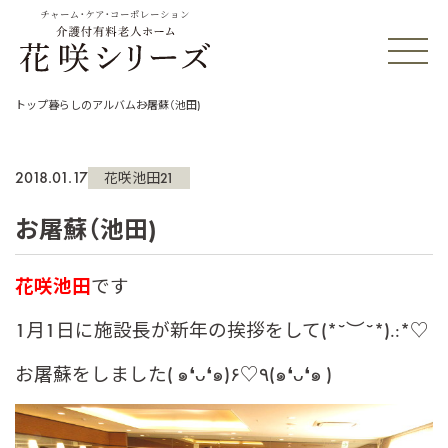
チャーム・ケア・コーポレーション
トップ
暮らしのアルバム
お屠蘇（池田)
2018.01.17
花咲池田21
お屠蘇（池田)
花咲池田
です
1月1日に施設長が
新年の挨拶をして(*˘︶˘*).:*♡
お屠蘇をしました( ๑❛ᴗ❛๑)۶♡٩(๑❛ᴗ❛๑ )