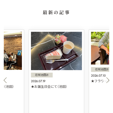
最新の記事
花咲池田21
花咲池田21
2026.07.10
2026.07.19
★フラワーアレ
団（池田）
★お誕生日会にて（池田）