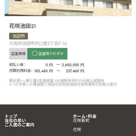
花咲池田21
池田市
大阪府池田市井口堂3丁目7-14
空室情報
空室残りわずか
前払い金：
0
〜
3,600,000
円
円
月額利用料金：
185,460
〜
257,460
円
円
要支援1〜要介護5
全室個室 100室
駅徒歩約13分
屋上庭園有
3：1の手厚い介護
看取り相談可
認知症相談可
保険適用可
体験入居可
トップ
ホーム・料金
当社の思い
花咲新町
ご入居のご案内
花咲