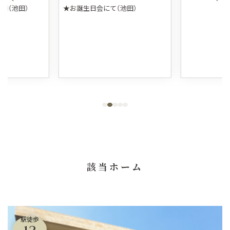
団（池田）
★お誕生日会にて（池田）
該当ホーム
駅徒歩