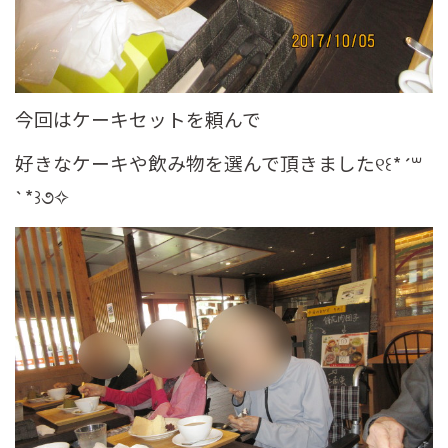
今回はケーキセットを頼んで
好きなケーキや飲み物を選んで頂きました୧꒰*´꒳
`*꒱૭✧