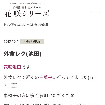
チャーム・ケア・コーポレーション
トップ
暮らしのアルバム
外食レク(池田)
2017.10.11
花咲池田21
外食レク(池田)
花咲池田
です
外食レクで近くの
三菓亭
に行ってきました(っ'-
')╮=͟͟͞͞♡
車椅子の方に多く参加いただくため