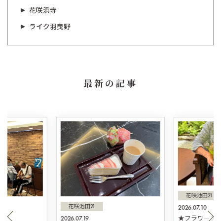
花咲浜寺
ライク羽曳野
最新の記事
花咲池田21
花咲池田21
2026.07.10
2026.07.19
★フラワーアレ