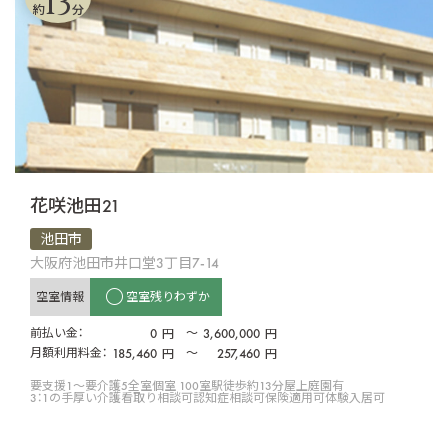
13
約
分
花咲池田21
池田市
大阪府池田市井口堂3丁目7-14
空室情報
空室残りわずか
前払い金：
0
〜
3,600,000
円
円
月額利用料金：
185,460
〜
257,460
円
円
要支援1〜要介護5
全室個室 100室
駅徒歩約13分
屋上庭園有
3：1の手厚い介護
看取り相談可
認知症相談可
保険適用可
体験入居可