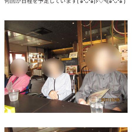
何回か日程を予定しています( ๑❛ᴗ❛๑)۶♡٩(๑❛ᴗ❛๑ )