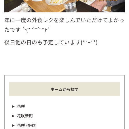
年に一度の外食レクを楽しんでいただけてよかっ
たです╰(*´︶`*)╯
後日他の日のも予定しています(*´ｰ`*)
ホームから探す
花咲
花咲新町
花咲池田21