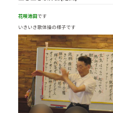
花咲池田
です
いきいき歌体操の様子です