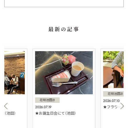
最新の記事
花咲池田21
花咲池田21
2026.07.10
2026.07.19
★フラワーアレ
団（池田）
★お誕生日会にて（池田）