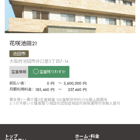
花咲池田21
池田市
大阪府池田市井口堂3丁目7-14
空室情報
空室残りわずか
前払い金：
0
〜
3,600,000
円
円
月額利用料金：
185,460
〜
257,460
円
円
要支援1〜要介護5
全室個室 100室
駅徒歩約13分
屋上庭園有
3：1の手厚い介護
看取り相談可
認知症相談可
保険適用可
体験入居可
トップ
ホーム・料金