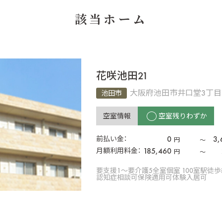
該当ホーム
花咲池田21
大阪府池田市井口堂3丁目7
池田市
空室情報
空室残りわずか
0
3,
前払い金：
円
〜
185,460
月額利用料金：
円
〜
要支援1〜要介護5
全室個室 100室
駅徒歩
認知症相談可
保険適用可
体験入居可