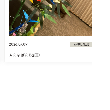
2026.
★リ
2026.07.09
花咲池田21
★たなばた（池田）