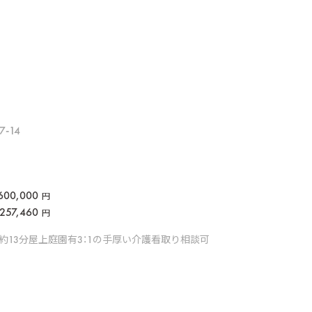
-14
600,000
円
257,460
円
約13分
屋上庭園有
3：1の手厚い介護
看取り相談可