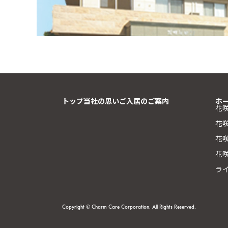
トップ
当社の思い
ご入居のご案内
ホ
花
花
花咲
花
ラ
Copyright © Charm Care Corporation. All Rights Reserved.