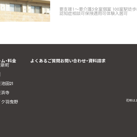
要支援1〜要介護5
全室個室 100室
駅徒歩
認知症相談可
保険適用可
体験入居可
ーム・料金
よくあるご質問
お問い合わせ・資料請求
咲新町
咲
池田21
咲浜寺
花咲は
イク羽曳野