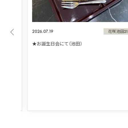
2026.07.19
田21
花咲池田21
★お誕生日会にて（池田）