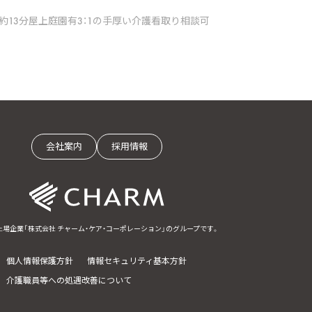
約13分
屋上庭園有
3：1の手厚い介護
看取り相談可
会社案内
採用情報
上場企業「株式会社 チャーム・ケア・コーポレーション」のグループです。
個人情報保護方針
情報セキュリティ基本方針
介護職員等への処遇改善について