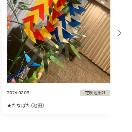
2026.
★リ
2026.07.09
花咲池田21
★たなばた（池田）