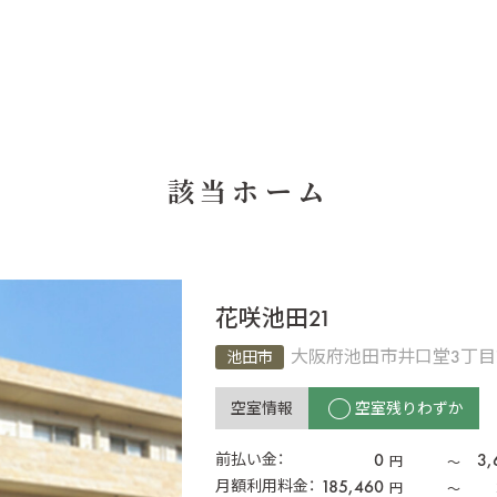
該当ホーム
花咲池田21
大阪府池田市井口堂3丁目7
池田市
空室情報
空室残りわずか
0
3,
前払い金：
円
〜
185,460
月額利用料金：
円
〜