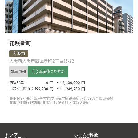
花咲新町
大阪市
大阪府大阪市西区新町2丁目15-22
空室情報
空室残りわずか
前払い金：
0
〜
2,400,000
円
円
月額利用料金：
199,230
〜
249,230
円
円
要支援1〜要介護5
全室個室 128室
駅徒歩約7分
3：1の手厚い介護
看取り相談可
認知症相談可
保険適用可
体験入居可
トップ
ホーム・料金