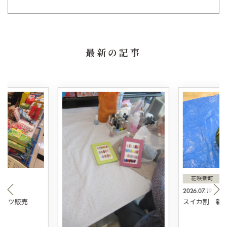
最新の記事
花咲新町
2026.07.19
スィーツ販売
スイカ割 新