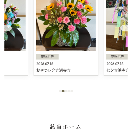
花咲浜寺
花咲浜寺
2026.07.18
2026.07.18
☆
おやつレク☆浜寺☆
七夕☆浜寺☆
該当ホーム