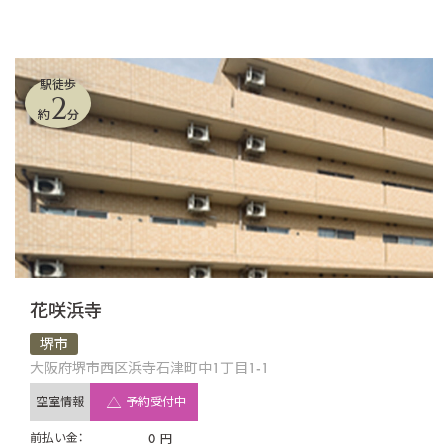
駅徒歩
2
約
分
花咲浜寺
堺市
大阪府堺市西区浜寺石津町中1丁目1-1
空室情報
予約受付中
前払い金：
0
円