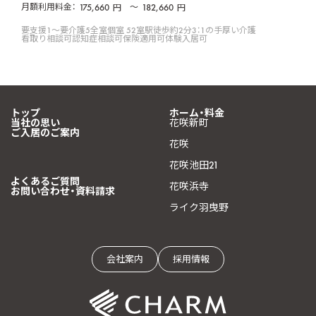
月額利用料金：
175,660
〜
182,660
円
円
要支援1〜要介護5
全室個室 52室
駅徒歩約2分
3：1の手厚い介護
看取り相談可
認知症相談可
保険適用可
体験入居可
トップ
ホーム・料金
当社の思い
花咲新町
ご入居のご案内
花咲
花咲池田21
よくあるご質問
花咲浜寺
お問い合わせ・資料請求
ライク羽曳野
会社案内
採用情報