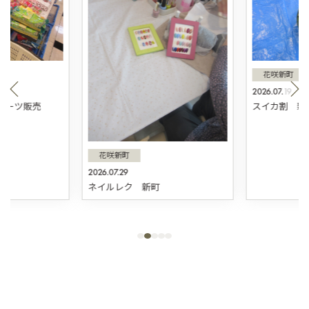
花咲新町
2026.07.19
スィーツ販売
スイカ割 新
花咲新町
2026.07.29
ネイルレク 新町