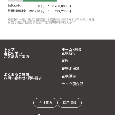
前払い金：
0
〜
2,400,000
円
円
月額利用料金：
199,230
〜
249,230
円
円
要支援1〜要介護5
全室個室 128室
駅徒歩約7分
3：1の手厚い介護
看取り相談可
認知症相談可
保険適用可
体験入居可
トップ
ホーム・料金
当社の思い
花咲新町
ご入居のご案内
花咲
花咲池田21
よくあるご質問
花咲浜寺
お問い合わせ・資料請求
ライク羽曳野
会社案内
採用情報