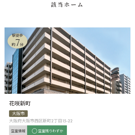
該当ホーム
駅徒歩
7
約
分
花咲新町
大阪市
大阪府大阪市西区新町2丁目15-22
空室情報
空室残りわずか