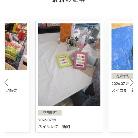
花咲新町
2026.07.19
スィーツ販売
スイカ割 新
花咲新町
2026.07.29
ネイルレク 新町