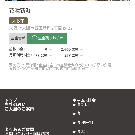
花咲新町
大阪市
大阪府大阪市西区新町2丁目15-22
空室情報
空室残りわずか
前払い金：
0
〜
2,400,000
円
円
月額利用料金：
199,230
〜
249,230
円
円
要支援1〜要介護5
全室個室 128室
駅徒歩約7分
3：1の手厚い介護
看取り相談可
認知症相談可
保険適用可
体験入居可
トップ
ホーム・料金
当社の思い
花咲新町
ご入居のご案内
花咲
花咲池田21
よくあるご質問
花咲浜寺
お問い合わせ・資料請求