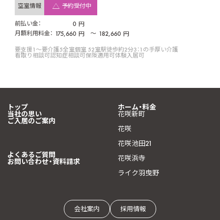
空室情報
予約受付中
前払い金：
0
円
月額利用料金：
175,660
〜
182,660
円
円
要支援1〜要介護5
全室個室 52室
駅徒歩約2分
3：1の手厚い介護
看取り相談可
認知症相談可
保険適用可
体験入居可
トップ
ホーム・料金
当社の思い
花咲新町
ご入居のご案内
花咲
花咲池田21
よくあるご質問
花咲浜寺
お問い合わせ・資料請求
ライク羽曳野
会社案内
採用情報