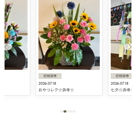
花咲浜寺
花咲浜寺
2026.07.18
2026.07.18
☆
おやつレク☆浜寺☆
七夕☆浜寺☆