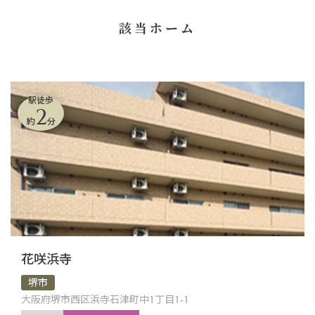
該当ホーム
駅徒歩
2
約
分
花咲浜寺
堺市
大阪府堺市西区浜寺石津町中1丁目1-1