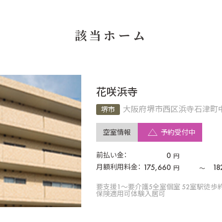
該当ホーム
花咲浜寺
大阪府堺市西区浜寺石津町中
堺市
空室情報
予約受付中
0
前払い金：
円
175,660
18
月額利用料金：
円
〜
要支援1〜要介護5
全室個室 52室
駅徒歩
保険適用可
体験入居可