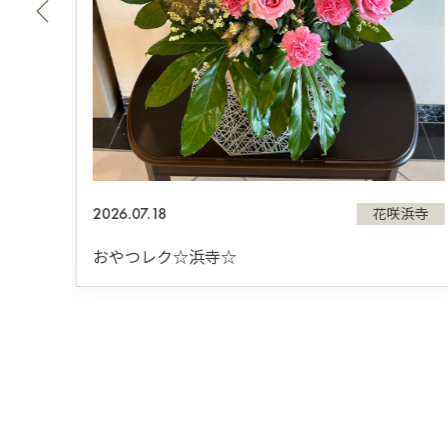
2026.07.18
浜寺
花咲浜寺
おやつレク☆浜寺☆