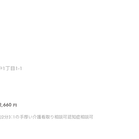
1丁目1-1
2,660
円
約2分
3：1の手厚い介護
看取り相談可
認知症相談可