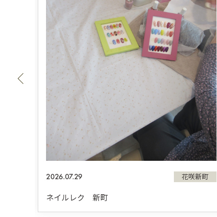
新町
2026.07.29
花咲新町
ネイルレク 新町