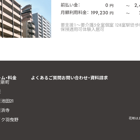
0
2,
前払い金：
円
〜
199,230
月額利用料金：
円
〜
要支援1〜要介護5
全室個室 128室
駅徒歩
保険適用可
体験入居可
ーム・料金
よくあるご質問
お問い合わせ・資料請求
咲新町
咲
池田21
咲浜寺
花咲は
イク羽曳野