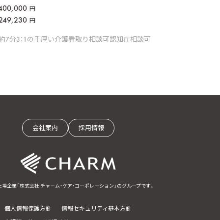
400,000
円
249,230
円
約7分
3：1の手厚い介護
看取り相談可
認知症相談可
会社案内
採用情報
上場企業「株式会社 チャーム・ケア・コーポレーション」のグループです。
個人情報保護方針
情報セキュリティ基本方針