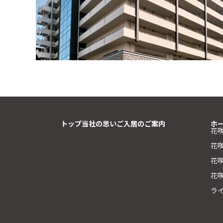
トップ
当社の思い
ご入居のご案内
ホ
花
花
花咲
花
ラ