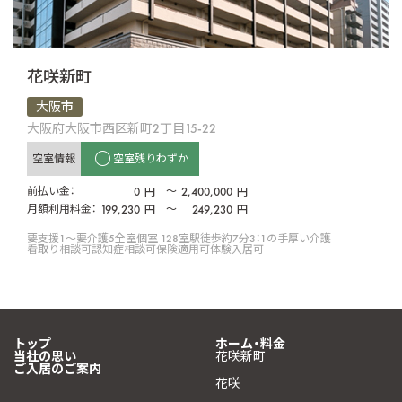
花咲新町
大阪市
大阪府大阪市西区新町2丁目15-22
空室情報
空室残りわずか
前払い金：
0
〜
2,400,000
円
円
月額利用料金：
199,230
〜
249,230
円
円
要支援1〜要介護5
全室個室 128室
駅徒歩約7分
3：1の手厚い介護
看取り相談可
認知症相談可
保険適用可
体験入居可
トップ
ホーム・料金
当社の思い
花咲新町
ご入居のご案内
花咲