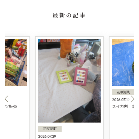
最新の記事
花咲新町
2026.07.19
スィーツ販売
スイカ割 新
花咲新町
2026.07.29