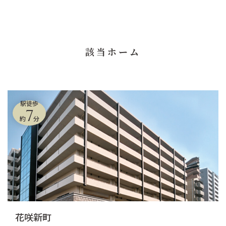
該当ホーム
駅徒歩
7
約
分
花咲新町