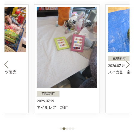
花咲新町
2026.07.19
スィーツ販売
スイカ割 新
花咲新町
2026.07.29
ネイルレク 新町