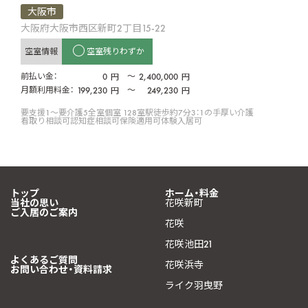
大阪市
大阪府大阪市西区新町2丁目15-22
空室情報
空室残りわずか
前払い金：
0
〜
2,400,000
円
円
月額利用料金：
199,230
〜
249,230
円
円
要支援1〜要介護5
全室個室 128室
駅徒歩約7分
3：1の手厚い介護
看取り相談可
認知症相談可
保険適用可
体験入居可
トップ
ホーム・料金
当社の思い
花咲新町
ご入居のご案内
花咲
花咲池田21
よくあるご質問
花咲浜寺
お問い合わせ・資料請求
ライク羽曳野