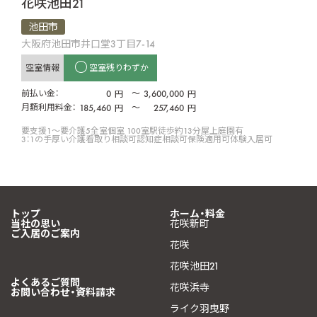
花咲池田21
池田市
大阪府池田市井口堂3丁目7-14
空室情報
空室残りわずか
前払い金：
0
〜
3,600,000
円
円
月額利用料金：
185,460
〜
257,460
円
円
要支援1〜要介護5
全室個室 100室
駅徒歩約13分
屋上庭園有
3：1の手厚い介護
看取り相談可
認知症相談可
保険適用可
体験入居可
トップ
ホーム・料金
当社の思い
花咲新町
ご入居のご案内
花咲
花咲池田21
よくあるご質問
花咲浜寺
お問い合わせ・資料請求
ライク羽曳野