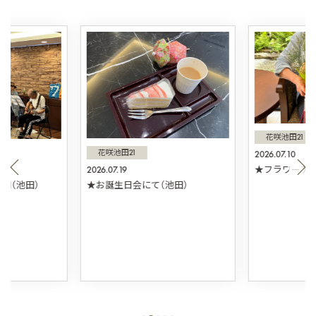
花咲池田21
花咲池田21
2026.07.10
2026.07.19
★フラワーアレ
団（池田）
★お誕生日会にて（池田）