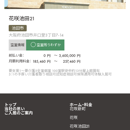
花咲池田21
池田市
大阪府池田市井口堂3丁目7-14
空室情報
空室残りわずか
前払い金：
0
〜
3,600,000
円
円
月額利用料金：
185,460
〜
257,460
円
円
要支援1〜要介護5
全室個室 100室
駅徒歩約13分
屋上庭園有
3：1の手厚い介護
看取り相談可
認知症相談可
保険適用可
体験入居可
トップ
ホーム・料金
当社の思い
花咲新町
ご入居のご案内
花咲
花咲池田21