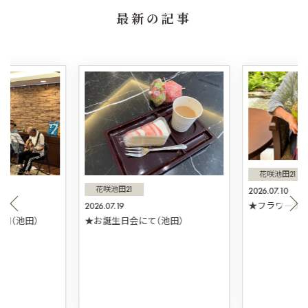
最新の記事
花咲池田21
花咲池田21
2026.07.10
2026.07.19
★フラワーアレ
団（池田）
★お誕生日会にて（池田）