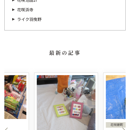
花咲池田21
花咲浜寺
ライク羽曳野
最新の記事
花咲新町