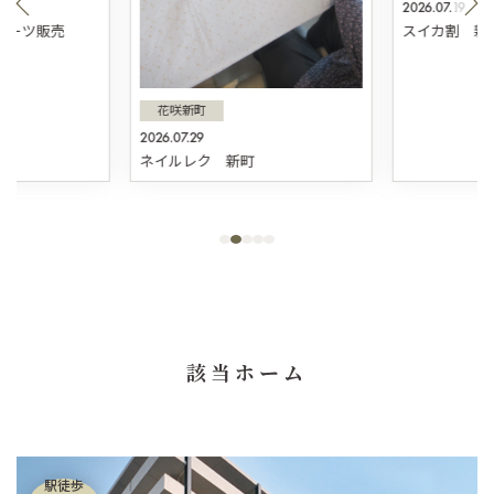
2026.07.19
スィーツ販売
スイカ割 新
花咲新町
2026.07.29
ネイルレク 新町
該当ホーム
駅徒歩