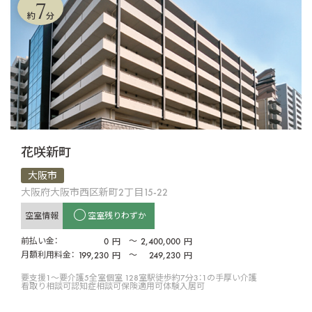
7
約
分
花咲新町
大阪市
大阪府大阪市西区新町2丁目15-22
空室情報
空室残りわずか
前払い金：
0
〜
2,400,000
円
円
月額利用料金：
199,230
〜
249,230
円
円
要支援1〜要介護5
全室個室 128室
駅徒歩約7分
3：1の手厚い介護
看取り相談可
認知症相談可
保険適用可
体験入居可