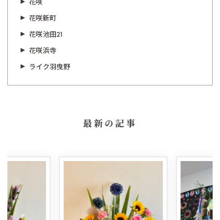
花咲
花咲新町
花咲池田21
花咲浜寺
ライク羽曳野
最新の記事