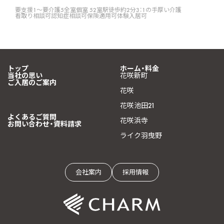
要支援1〜要介護5
全室個室 52室
駅徒歩約2分
3：1の手厚い介護
看取り相談可
認知症相談可
保険適用可
体験入居可
トップ
ホーム・料金
当社の思い
花咲新町
ご入居のご案内
花咲
花咲池田21
よくあるご質問
花咲浜寺
お問い合わせ・資料請求
ライク羽曳野
会社案内
採用情報