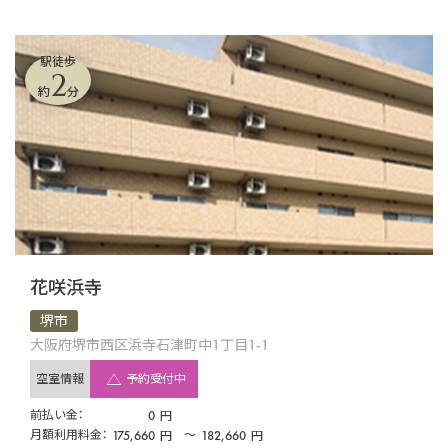
駅徒歩
2
約
分
花咲浜寺
堺市
大阪府堺市西区浜寺石津町中1丁目1-1
空室情報
予約受付中
前払い金：
0
円
月額利用料金：
175,660
〜
182,660
円
円