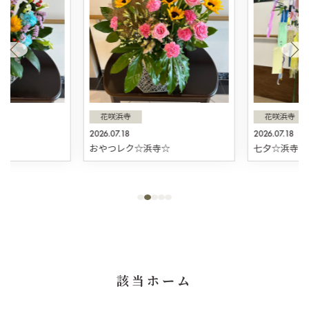
花咲浜寺
花咲浜寺
2026.07.18
2026.07.18
☆
おやつレク☆浜寺☆
七夕☆浜寺☆
該当ホーム