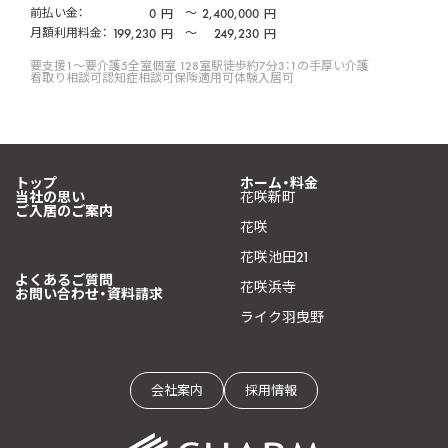
前払い金：
0
〜
2,400,000
円
円
月額利用料金：
199,230
〜
249,230
円
円
要支援1〜要介護5
全室個室 128室
駅徒歩約7分
3：1の手厚い介護
看取り相談可
認知症相談可
保険適用可
体験入居可
トップ
ホーム・料金
当社の思い
花咲新町
ご入居のご案内
花咲
花咲池田21
よくあるご質問
花咲浜寺
お問い合わせ・資料請求
ライク羽曳野
会社案内
採用情報