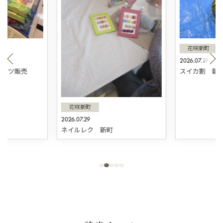
花咲新町
2026.07.19
スィーツ販売
スイカ割 新
花咲新町
2026.07.29
ネイルレク 新町