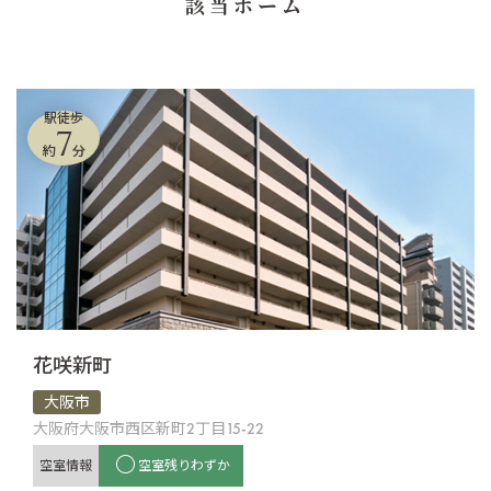
該当ホーム
駅徒歩
7
約
分
花咲新町
大阪市
大阪府大阪市西区新町2丁目15-22
空室情報
空室残りわずか