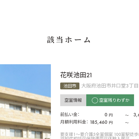
該当ホーム
花咲池田21
大阪府池田市井口堂3丁目7
池田市
空室情報
空室残りわずか
0
3,
前払い金：
円
〜
185,460
月額利用料金：
円
〜
要支援1〜要介護5
全室個室 100室
駅徒歩
認知症相談可
保険適用可
体験入居可