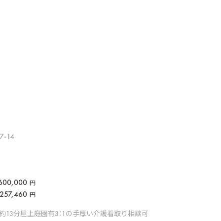
-14
600,000
円
257,460
円
約13分
屋上庭園有
3：1の手厚い介護
看取り相談可