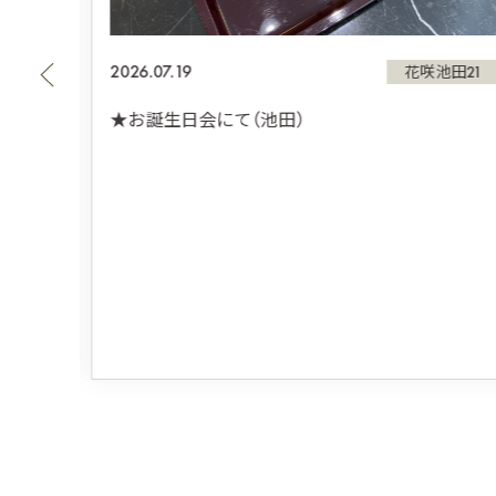
2026.07.19
田21
花咲池田21
★お誕生日会にて（池田）