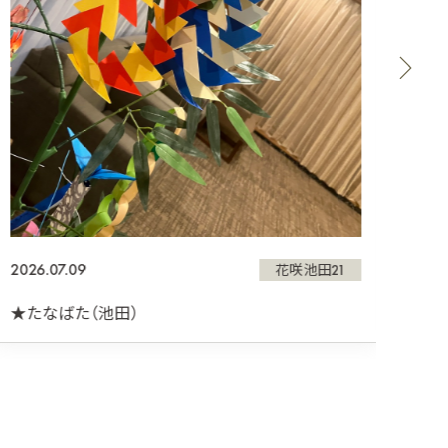
2026.
★リ
2026.07.09
花咲池田21
★たなばた（池田）