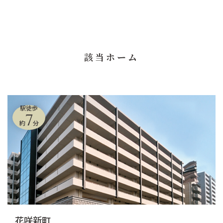
該当ホーム
駅徒歩
7
約
分
花咲新町