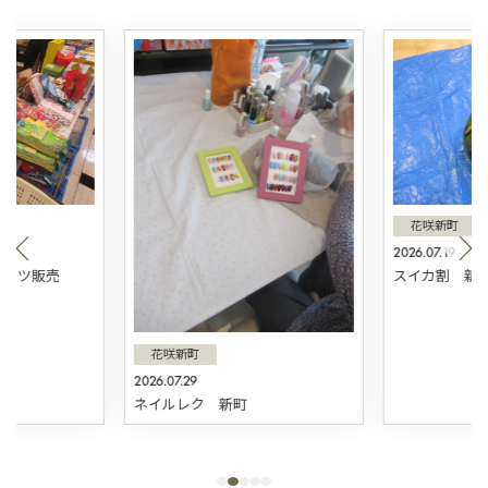
花咲新町
2026.07.19
スィーツ販売
スイカ割 新
花咲新町
2026.07.29
ネイルレク 新町