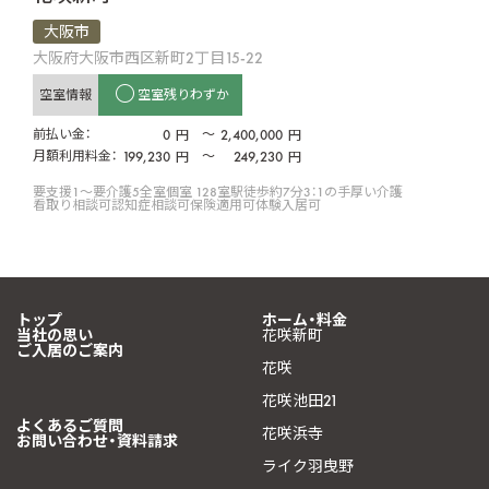
大阪市
大阪府大阪市西区新町2丁目15-22
空室情報
空室残りわずか
前払い金：
0
〜
2,400,000
円
円
月額利用料金：
199,230
〜
249,230
円
円
要支援1〜要介護5
全室個室 128室
駅徒歩約7分
3：1の手厚い介護
看取り相談可
認知症相談可
保険適用可
体験入居可
トップ
ホーム・料金
当社の思い
花咲新町
ご入居のご案内
花咲
花咲池田21
よくあるご質問
花咲浜寺
お問い合わせ・資料請求
ライク羽曳野