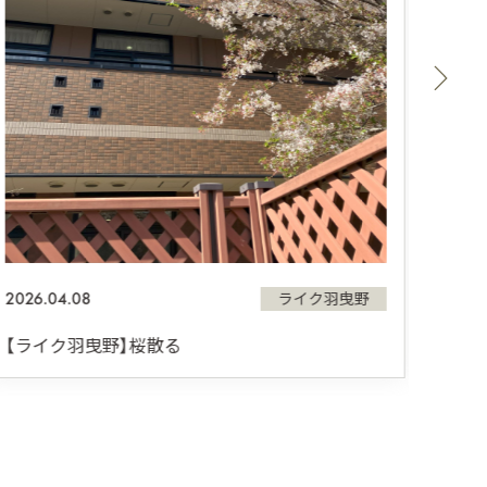
2026.
【ラ
2026.04.08
ライク羽曳野
【ライク羽曳野】桜散る