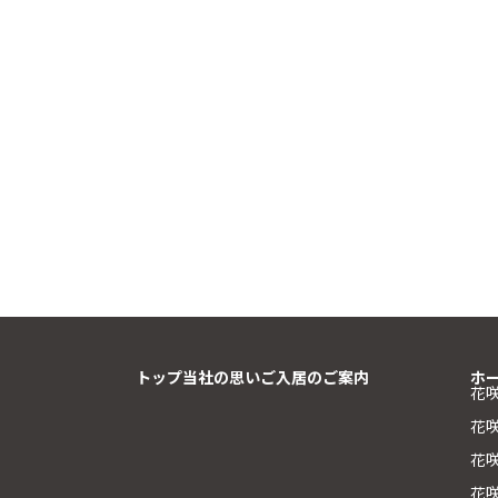
トップ
当社の思い
ご入居のご案内
ホ
花
花
花咲
花