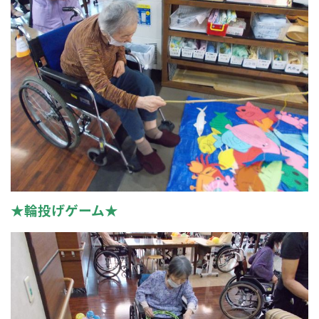
★輪投げゲーム★