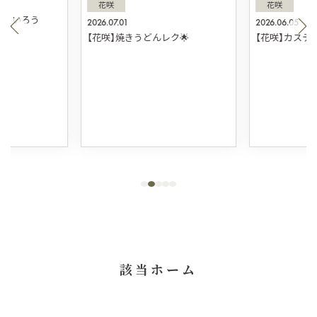
花咲
花咲
ういろう
2026.07.01
2026.06.05
【花咲】焼きうどんレク🌟
【花咲】カステ
該当ホーム