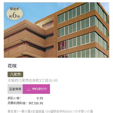
駅徒歩
6
約
分
花咲
八尾市
大阪府八尾市北本町2丁目10-50
空室情報
予約受付中
前払い金：
0
円
月額利用料金：
197,150
円
要支援1〜要介護5
全室個室 130室
駅徒歩約6分
3：1の手厚い介護