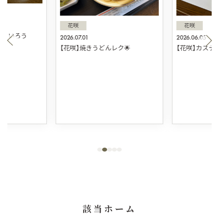
花咲
花咲
ういろう
2026.07.01
2026.06.05
【花咲】焼きうどんレク🌟
【花咲】カステ
該当ホーム