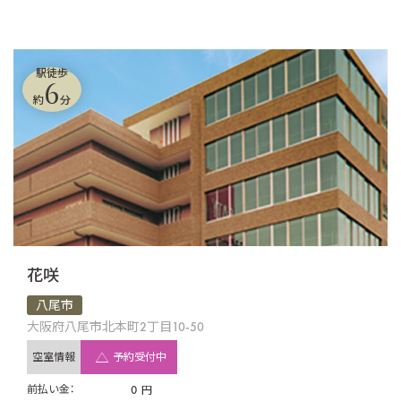
駅徒歩
6
約
分
花咲
八尾市
大阪府八尾市北本町2丁目10-50
空室情報
予約受付中
前払い金：
0
円