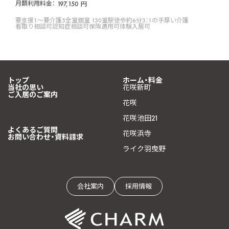
月額利用料金：
197,150
円
要支援1〜要介護5
全室個室 130室
駅徒歩約6分
3：1の手厚い介護
看取り相談可
認知症相談可
保険適用可
体験入居可
トップ
ホーム・料金
当社の思い
花咲新町
ご入居のご案内
花咲
花咲池田21
よくあるご質問
花咲浜寺
お問い合わせ・資料請求
ライク羽曳野
会社案内
採用情報