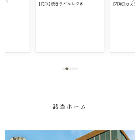
【花咲】焼きうどんレク🌟
【花咲】カステ
該当ホーム
駅徒歩