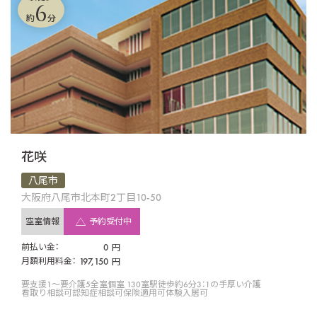
6
約
分
花咲
八尾市
大阪府八尾市北本町2丁目10-50
空室情報
予約受付中
前払い金：
0
円
月額利用料金：
197,150
円
要支援1〜要介護5
全室個室 130室
駅徒歩約6分
3：1の手厚い介護
看取り相談可
認知症相談可
保険適用可
体験入居可