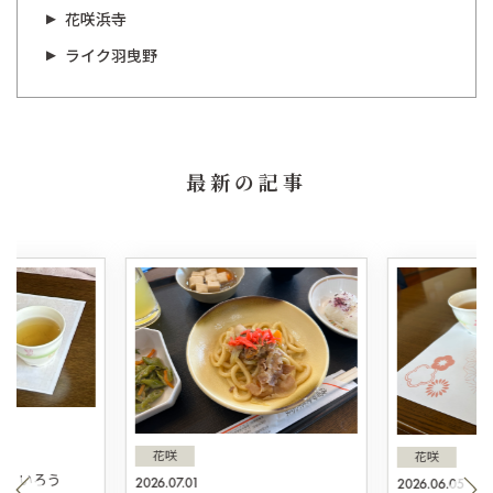
花咲浜寺
ライク羽曳野
最新の記事
花咲
花咲
ういろう
2026.07.01
2026.06.05